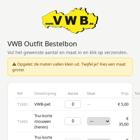
VWB Outfit Bestelbon
Vul het gewenste aantal en maat in en klik op verzenden.
⚠ Opgelet: de maten vallen klein uit. Twijfel je? Kies een maat
groter.
Ref
Omschrijving
Aantal
Maat
Prijs
Tot
VWB-pet
€ 5,00
—
T1001
Trui korte
€
mouwen
T1002
35,00
(heren)
Trui korte
€