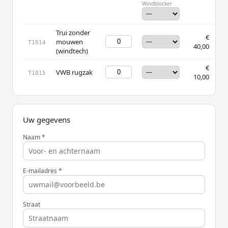
Windblocker
Trui zonder
€
mouwen
T1014
40,00
(windtech)
€
VWB rugzak
T1015
10,00
Uw gegevens
Naam *
E-mailadres *
Straat