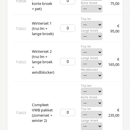
T1010
korte broek
Korte broek
75,00
+ pet)
Trui lm
Winterset 1
€
(trui lm +
T1011
Lange broek
95,00
lange broek)
Trui lm
Winterset 2
(trui lm +
Lange broek
€
lange broek
T1012
165,00
+
Windblocker
windblocker)
Trui km
Korte broek
Compleet
Trui lm
VWB pakket
€
T1013
(zomerset +
235,00
winter 2)
Lange broek