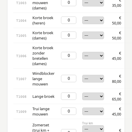
mouwen
T1003
35,00
(dames)
Korte broek
€
T1004
(heren)
50,00
Korte broek
€
T1005
(dames)
50,00
Korte broek
zonder
€
T1006
bretellen
45,00
(dames)
Windblocker
€
lange
T1007
80,00
mouwen
€
Lange broek
T1008
65,00
Trui lange
€
T1009
mouwen
45,00
Trui km
Zomerset
(trui km +
€